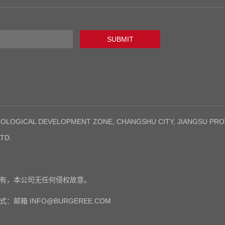
SUBMIT
LOGICAL DEVELOPMENT ZONE, CHANGSHU CITY, JIANGSU PROVI
TD.
所有，本公司无任何侵权故意。
邮箱 INFO@BURGEREE.COM