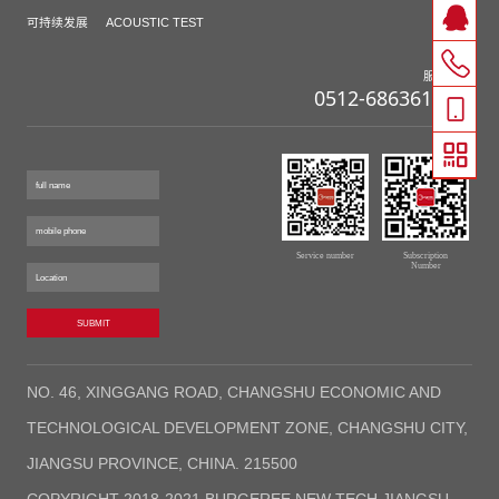
可持续发展
ACOUSTIC TEST
联系我们
服务热线
0512-68636112-0
可持续发展
ACOUSTIC TEST
Service number
Subscription
Number
SUBMIT
NO. 46, XINGGANG ROAD, CHANGSHU ECONOMIC AND
TECHNOLOGICAL DEVELOPMENT ZONE, CHANGSHU CITY,
JIANGSU PROVINCE, CHINA. 215500
COPYRIGHT 2018-2021 BURGEREE NEW TECH JIANGSU